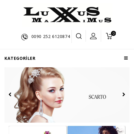
0 ürün - $0,0
0090 252 6120874
KATEGORILER