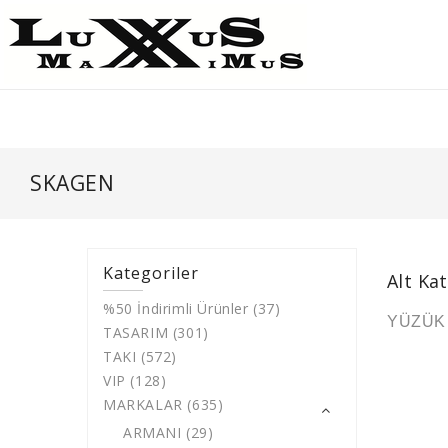
SKAGEN
Kategoriler
Alt Ka
%50 İndirimli Ürünler (37)
YÜZÜK 
TASARIM (301)
TAKI (572)
VIP (128)
MARKALAR (635)
ARMANI (29)