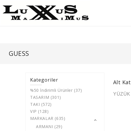
GUESS
Kategoriler
Alt Ka
%50 İndirimli Ürünler (37)
YÜZÜK 
TASARIM (301)
TAKI (572)
VIP (128)
MARKALAR (635)
ARMANI (29)