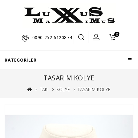
0 ürün - $0,0
0090 252 6120874
KATEGORILER
TASARIM KOLYE
TAKI
KOLYE
TASARIM KOLYE