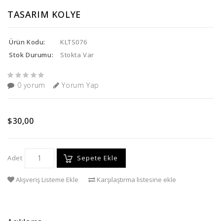
TASARIM KOLYE
Ürün Kodu:
KLTS076
Stok Durumu:
Stokta Var
0 yorum
Yorum Yap
$30,00
Adet
Sepete Ekle
Alışveriş Listeme Ekle
Karşılaştırma listesine ekle