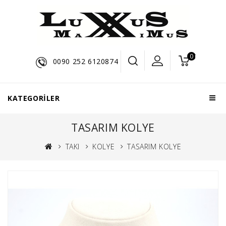
0 ürün - $0,0
0090 252 6120874
KATEGORILER
TASARIM KOLYE
TAKI
KOLYE
TASARIM KOLYE